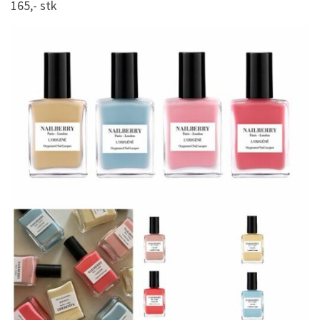
165,- stk